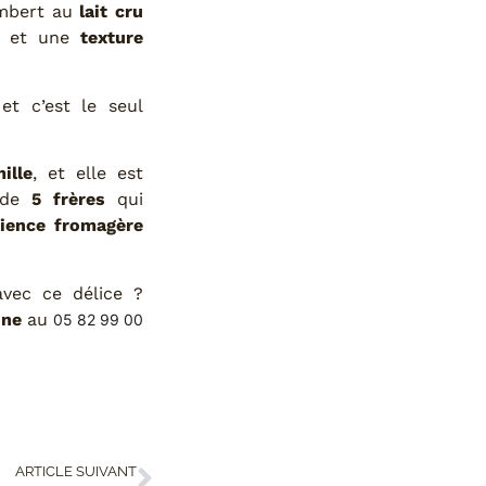
mbert au
lait cru
et une
texture
t c’est le seul
ille
, et elle est
e de
5 frères
qui
ience fromagère
avec ce délice ?
one
au
05 82 99 00
ARTICLE SUIVANT