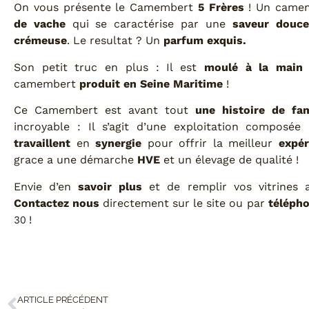
On vous présente le Camembert
5 Frères
! Un came
de vache
qui se caractérise par une
saveur douce
crémeuse
. Le resultat ? Un
parfum exquis.
Son petit truc en plus : Il est
moulé à la main
e
camembert
produit en Seine Maritime
!
Ce Camembert est avant tout
une histoire de fam
incroyable : Il s’agit d’une exploitation composé
travaillent
en
synergie
pour offrir la meilleur
expér
grace a une démarche
HVE
et un élevage de qualité !
Envie d’en
savoir plus
et de remplir vos vitrines 
Contactez nous
directement sur le site ou par
téléph
!
30
ARTICLE PRÉCÉDENT