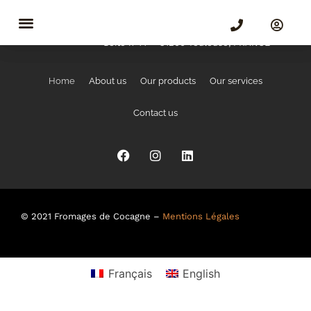
146-200 Avenue des Etats Unis
Boite n°77 – 31200 Toulouse, FRANCE
Home
About us
Our products
Our services
Contact us
© 2021 Fromages de Cocagne –
Mentions Légales
Français
English